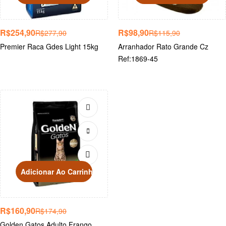
R$
254,90
R$
98,90
R$
277,90
R$
115,90
Premier Raca Gdes Light 15kg
Arranhador Rato Grande Cz
Ref:1869-45
Adicionar Ao Carrinho
R$
160,90
R$
174,90
Golden Gatos Adulto Frango