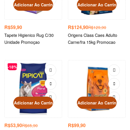
Adicionar Ao Carrinho
Adicionar Ao Carrinho
R$
59,90
R$
124,90
R$
129,90
Tapete Higienico Rug C/30
Origens Class Caes Adulto
Unidade Promoçao
Carne/fra 15kg Promocao
-18%
Adicionar Ao Carrinho
Adicionar Ao Carrinho
R$
53,90
R$
99,90
R$
65,90