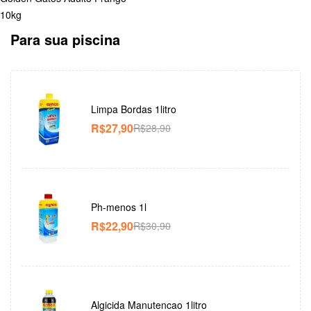
10kg
Para sua piscina
Limpa Bordas 1litro
R$
27,90
R$
28,90
Ph-menos 1l
R$
22,90
R$
30,90
Algicida Manutencao 1litro