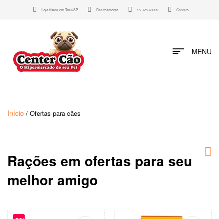
Loja física em Tatuí/SP
Rastreamento
15 3259-3099
Contato
MENU
Início
/ Ofertas para cães
Rações em ofertas para seu
melhor amigo