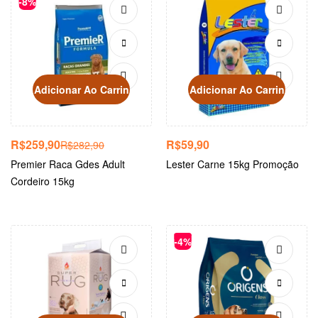
-8%
Adicionar Ao Carrinho
Adicionar Ao Carrinho
R$
259,90
R$
59,90
R$
282,90
Premier Raca Gdes Adult
Lester Carne 15kg Promoção
Cordeiro 15kg
-4%