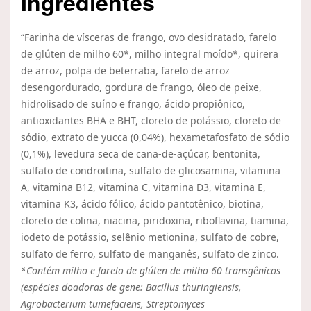
Ingredientes
“Farinha de vísceras de frango, ovo desidratado, farelo
de glúten de milho 60*, milho integral moído*, quirera
de arroz, polpa de beterraba, farelo de arroz
desengordurado, gordura de frango, óleo de peixe,
hidrolisado de suíno e frango, ácido propiônico,
antioxidantes BHA e BHT, cloreto de potássio, cloreto de
sódio, extrato de yucca (0,04%), hexametafosfato de sódio
(0,1%), levedura seca de cana-de-açúcar, bentonita,
sulfato de condroitina, sulfato de glicosamina, vitamina
A, vitamina B12, vitamina C, vitamina D3, vitamina E,
vitamina K3, ácido fólico, ácido pantotênico, biotina,
cloreto de colina, niacina, piridoxina, riboflavina, tiamina,
iodeto de potássio, selênio metionina, sulfato de cobre,
sulfato de ferro, sulfato de manganês, sulfato de zinco.
*Contém milho e farelo de glúten de milho 60 transgênicos
(espécies doadoras de gene: Bacillus thuringiensis,
Agrobacterium tumefaciens, Streptomyces