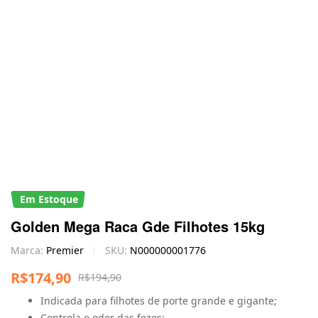
Em Estoque
Golden Mega Raca Gde Filhotes 15kg
Marca:
Premier
SKU:
N000000001776
R$
174,90
R$
194,90
Indicada para filhotes de porte grande e gigante;
Controla o odor das fezes;