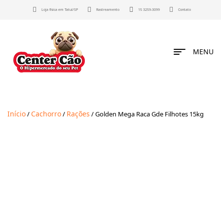
Loja física em Tatuí/SP
Rastreamento
15 3259-3099
Contato
MENU
Início
Cachorro
Rações
/
/
/ Golden Mega Raca Gde Filhotes 15kg