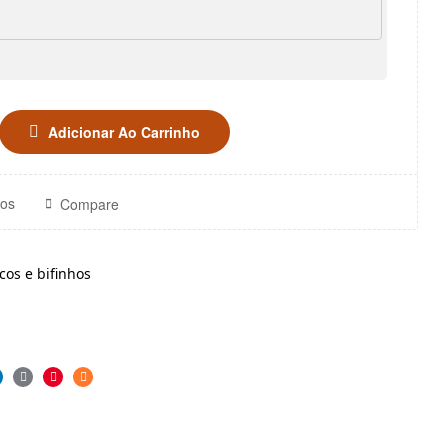
Adicionar Ao Carrinho
jos
Compare
cos e bifinhos
er
inkedin
Google+
Pinterest
Email