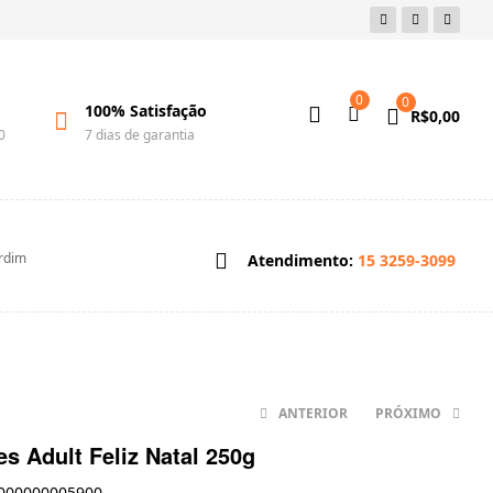
0
0
100% Satisfação
R$
0,00
0
7 dias de garantia
ardim
Atendimento:
15 3259-3099
ANTERIOR
PRÓXIMO
s Adult Feliz Natal 250g
000000005900