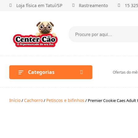
Loja física em Tatuí/SP
Rastreamento
15 32
Categorias
Ofertas do mê
Início
Cachorro
Petiscos e bifinhos
/
/
/ Premier Cookie Caes Adult F