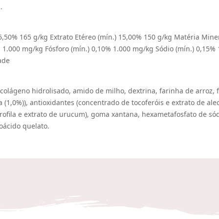
.
,50% 165 g/kg Extrato Etéreo (mín.) 15,00% 150 g/kg Matéria Miner
0% 1.000 mg/kg Fósforo (mín.) 0,10% 1.000 mg/kg Sódio (mín.) 0,15
ade
 colágeno hidrolisado, amido de milho, dextrina, farinha de arroz, f
(1,0%)), antioxidantes (concentrado de tocoferóis e extrato de alec
rofila e extrato de urucum), goma xantana, hexametafosfato de sódi
oácido quelato.