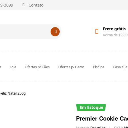
59-3099
Contato
Frete grátis
Acima de 199,0
s
Loja
Ofertas p/ Cães
Ofertas p/ Gatos
Piscina
Casa e j
eliz Natal 250g
Em Estoque
Premier Cookie Cae
Marca:
Premier
SKU:
N