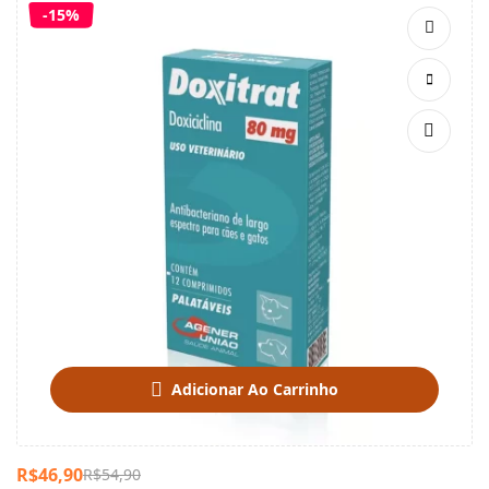
-15%
Adicionar Ao Carrinho
R$
46,90
R$
54,90