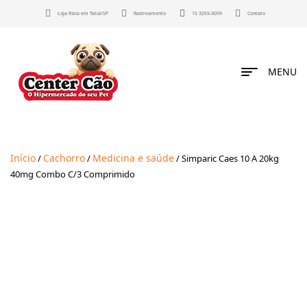
Loja física em Tatuí/SP
Rastreamento
15 3259-3099
Contato
MENU
Início
Cachorro
Medicina e saúde
/
/
/ Simparic Caes 10 A 20kg
40mg Combo C/3 Comprimido