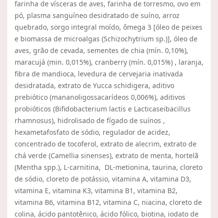
farinha de vísceras de aves, farinha de torresmo, ovo em
pó, plasma sanguíneo desidratado de suíno, arroz
quebrado, sorgo integral moído, ômega 3 [óleo de peixes
e biomassa de microalgas (Schizochytrium sp.)], óleo de
aves, grão de cevada, sementes de chia (mín. 0,10%),
maracujá (min. 0,015%), cranberry (mín. 0,015%) , laranja,
fibra de mandioca, levedura de cervejaria inativada
desidratada, extrato de Yucca schidigera, aditivo
prebiótico (mananoligossacarídeos 0,006%), aditivos
probióticos (Bifidobacterium lactis e Lacticaseibacillus
rhamnosus), hidrolisado de fígado de suínos ,
hexametafosfato de sódio, regulador de acidez,
concentrado de tocoferol, extrato de alecrim, extrato de
chá verde (Camellia sinenses), extrato de menta, hortelã
(Mentha spp.), L-carnitina, DL-metionina, taurina, cloreto
de sódio, cloreto de potássio, vitamina A, vitamina D3,
vitamina E, vitamina K3, vitamina B1, vitamina B2,
vitamina B6, vitamina B12, vitamina C, niacina, cloreto de
colina, ácido pantotênico, ácido fólico, biotina, iodato de