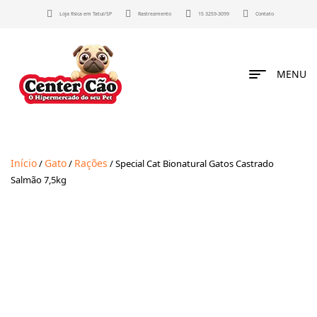
Loja física em Tatuí/SP
Rastreamento
15 3259-3099
Contato
MENU
Início
Gato
Rações
/
/
/ Special Cat Bionatural Gatos Castrado
Salmão 7,5kg