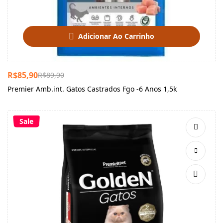
Adicionar Ao Carrinho
R$
85,90
R$
89,90
Premier Amb.int. Gatos Castrados Fgo -6 Anos 1,5k
Sale