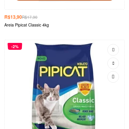
R$
13,90
R$
17,90
Areia Pipicat Classic 4kg
-2%